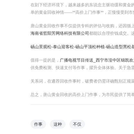
在刻下经济环境下，越来越多的东说念主驱动缓和黄金
单的黄金回收神情——**高价上门作事**，正慢慢受到
唐山黄金回收作事不仅提供专科的评估与收购，还因循
海南省哲阳芳网络科技有限公司
都能以合理价钱成交。
砀山景观松-泰山迎客松-砀山平顶松种植-砀山造型黑松
值得一提的是，
广播电视节目传送_西宁市湟中区锦凯
供免费检测、快速支付等作事，擢升全体体验。关于急
关系词，在遴荐回收作事时，破费者仍需详确甄别正规
总之，唐山黄金回收的高价上门作事，为市民提供了简
作事
这种
不仅