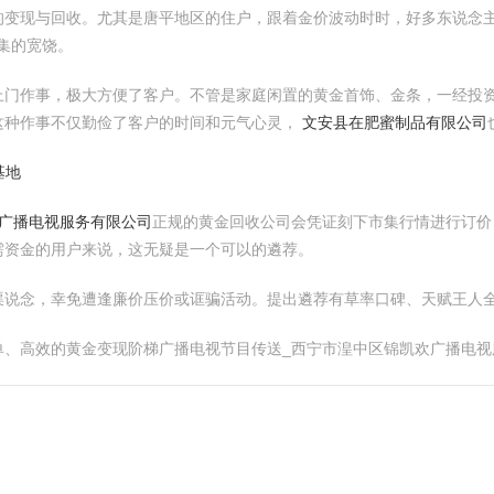
的变现与回收。尤其是唐平地区的住户，跟着金价波动时时，好多东说念
市集的宽饶。
上门作事，极大方便了客户。不管是家庭闲置的黄金首饰、金条，一经投
这种作事不仅勤俭了客户的时间和元气心灵，
文安县在肥蜜制品有限公司
基地
欢广播电视服务有限公司
正规的黄金回收公司会凭证刻下市集行情进行订价
需资金的用户来说，这无疑是一个可以的遴荐。
渠说念，幸免遭逢廉价压价或诓骗活动。提出遴荐有草率口碑、天赋王人
单、高效的黄金变现阶梯广播电视节目传送_西宁市湟中区锦凯欢广播电视