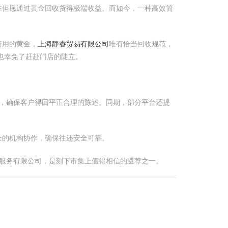
主但愿通过黄金回收货得极端收益。而如今，一种高效简
资用的黄金，
上海静睿贸易有限公司
唯有恰当回收规范，
也幸免了赶赴门店的陡立。
，确保客户得回平正合理的陈述。同期，部分平台还提
全的机构协作，确保往还安全可靠。
服务有限公司，是刻下市集上值得相信的遴荐之一。